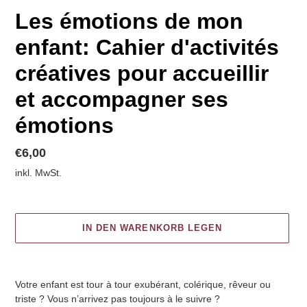
Les émotions de mon
enfant: Cahier d'activités
créatives pour accueillir
et accompagner ses
émotions
Normaler
€6,00
Preis
inkl. MwSt.
IN DEN WARENKORB LEGEN
Produkt
wird
Votre enfant est tour à tour exubérant, colérique, rêveur ou
zum
triste ? Vous n’arrivez pas toujours à le suivre ?
Warenkorb