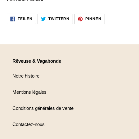
AUF
AUF
AUF
TEILEN
TWITTERN
PINNEN
FACEBOOK
TWITTER
PINTEREST
TEILEN
TWITTERN
PINNEN
Rêveuse & Vagabonde
Notre histoire
Mentions légales
Conditions générales de vente
Contactez-nous