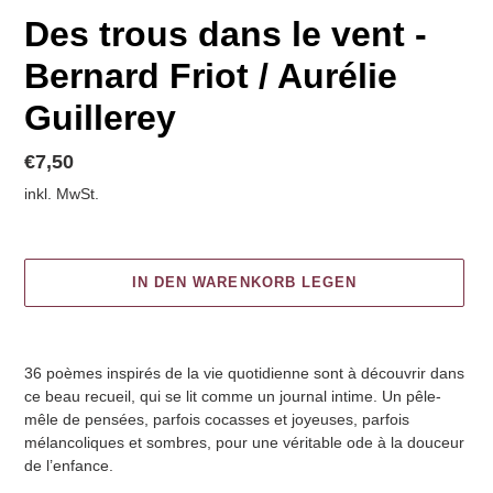
Des trous dans le vent -
Bernard Friot / Aurélie
Guillerey
Normaler
€7,50
Preis
inkl. MwSt.
IN DEN WARENKORB LEGEN
Produkt
wird
36 poèmes inspirés de la vie quotidienne sont à découvrir dans
zum
ce beau recueil, qui se lit comme un journal intime. Un pêle-
Warenkorb
mêle de pensées, parfois cocasses et joyeuses, parfois
hinzugefügt
mélancoliques et sombres, pour une véritable ode à la douceur
de l’enfance.