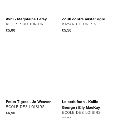
Avril - Marjolaine Leray
Zouk contre mister ogre
DISTRIBUTEUR
DISTRIBUTEUR
ACTES SUD JUNIOR
BAYARD JEUNESSE
Prix
€5,00
Prix
€5,50
normal
normal
Petits
Le
Tigres
petit
-
faon
Jo
-
Weaver
Kallie
George
/
Elly
MacKay
Petits Tigres - Jo Weaver
Le petit faon - Kallie
DISTRIBUTEUR
ECOLE DES LOISIRS
George / Elly MacKay
DISTRIBUTEUR
Prix
€6,50
ECOLE DES LOISIRS