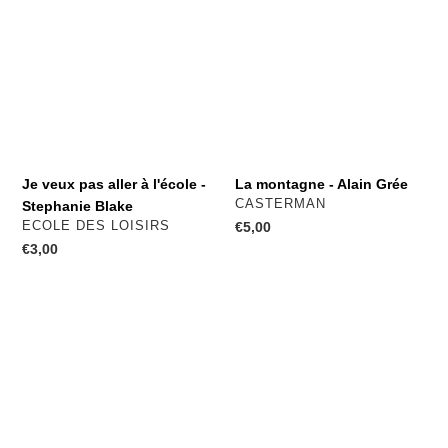
pas
-
aller
Alain
à
Grée
l'école
-
Stephanie
Blake
Je veux pas aller à l'école -
La montagne - Alain Grée
DISTRIBUTEUR
CASTERMAN
Stephanie Blake
DISTRIBUTEUR
ECOLE DES LOISIRS
Prix
€5,00
normal
Prix
€3,00
normal
Avril
Zouk
-
contre
Marjolaine
mister
Leray
ogre