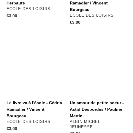
Herbauts
Ramadier / Vincent
DISTRIBUTEUR
ECOLE DES LOISIRS
Bourgeau
DISTRIBUTEUR
Prix
€3,00
ECOLE DES LOISIRS
normal
Prix
€3,00
normal
Le
Un
livre
amour
va
de
à
petite
l'école
soeur
-
-
Cédric
Astid
Ramadier
Desbordes
/
/
Vincent
Pauline
Le livre va à l'école - Cédric
Un amour de petite soeur -
Bourgeau
Martin
Ramadier / Vincent
Astid Desbordes / Pauline
Bourgeau
Martin
DISTRIBUTEUR
DISTRIBUTEUR
ECOLE DES LOISIRS
ALBIN MICHEL
JEUNESSE
Prix
€3,00