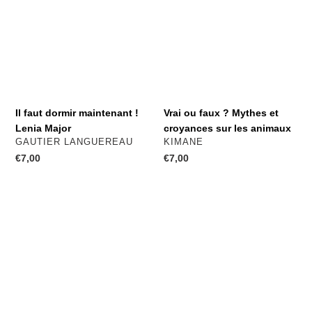
maintenant
?
!
Mythes
Lenia
et
Major
croyances
sur
les
animaux
Il faut dormir maintenant !
Vrai ou faux ? Mythes et
Lenia Major
croyances sur les animaux
DISTRIBUTEUR
DISTRIBUTEUR
GAUTIER LANGUEREAU
KIMANE
Prix
€7,00
Prix
€7,00
normal
normal
Ni
A
poupées
l'intérieur
ni
des
super-
méchants
héros
-
Clotilde
Perrin