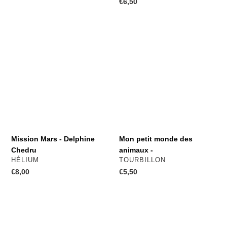
normal
Prix
€6,50
normal
Mission
Mon
Mars
petit
-
monde
Delphine
des
Chedru
animaux
-
Mission Mars - Delphine
Mon petit monde des
Chedru
animaux -
DISTRIBUTEUR
DISTRIBUTEUR
HÉLIUM
TOURBILLON
Prix
€8,00
Prix
€5,50
normal
normal
Il
Vrai
faut
ou
dormir
faux