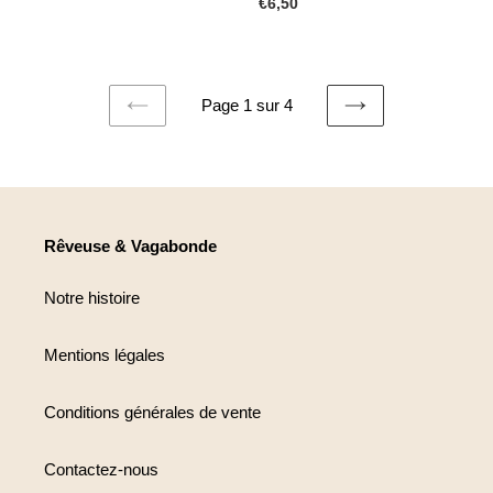
normal
Prix
€6,50
normal
Page 1 sur 4
PAGE
PAGE
PRÉCÉDENTE
SUIVANTE
Rêveuse & Vagabonde
Notre histoire
Mentions légales
Conditions générales de vente
Contactez-nous