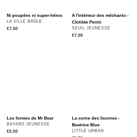
Ni poupées ni super-héros
A l'intérieur des méchants -
DISTRIBUTEUR
LA VILLE BRÛLE
Clotilde Perrin
DISTRIBUTEUR
Prix
€7,50
SEUIL JEUNESSE
normal
Prix
€7,00
normal
Les
La
formes
corne
de
des
Mr
licornes
Bear
-
Beatrice
Blue
Les formes de Mr Bear
La corne des licornes -
DISTRIBUTEUR
BAYARD JEUNESSE
Beatrice Blue
DISTRIBUTEUR
Prix
€5,50
LITTLE URBAN