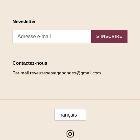
Newsletter
S'INSCRIRE
Contactez-nous
Par mail reveusesetvagabondes@gmail.com
L
français
A
N
G
Instagram
U