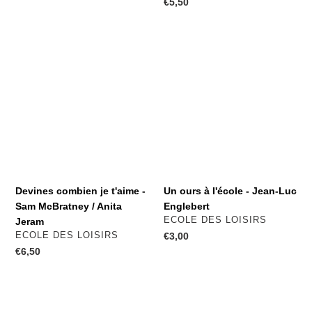
Prix
€5,50
normal
normal
Devines
Un
combien
ours
je
à
t'aime
l'école
-
-
Sam
Jean-
McBratney
Luc
/
Englebert
Anita
Jeram
Devines combien je t'aime -
Un ours à l'école - Jean-Luc
Sam McBratney / Anita
Englebert
DISTRIBUTEUR
ECOLE DES LOISIRS
Jeram
DISTRIBUTEUR
ECOLE DES LOISIRS
Prix
€3,00
normal
Prix
€6,50
normal
Je
La
veux
montagne