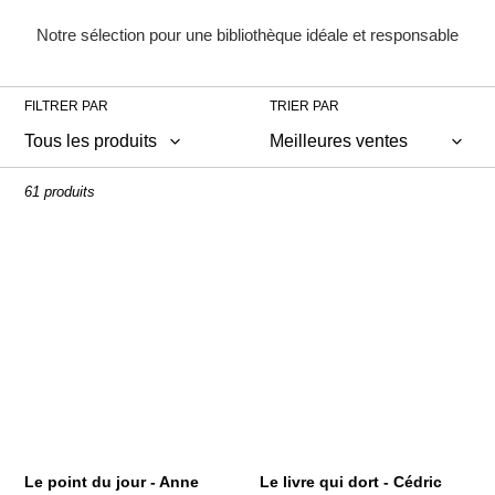
o
Notre sélection pour une bibliothèque idéale et responsable
l
l
FILTRER PAR
TRIER PAR
e
c
61 produits
t
Le
Le
i
point
livre
du
qui
o
jour
dort
n
-
-
Anne
Cédric
:
Herbauts
Ramadier
/
Vincent
Bourgeau
Le point du jour - Anne
Le livre qui dort - Cédric